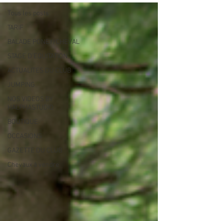
Tous les posts
TARIF
BALADE PONEY/CHEVAL
STAGE D'EQUITATION
ACTUALITES DU CLUB
JUMPING
NOS VIDEOS BY
HALPHASTUDIO
BOUTIQUE
OCCASIONS
GAZETTE DU CLUB
Chevaux à vendre