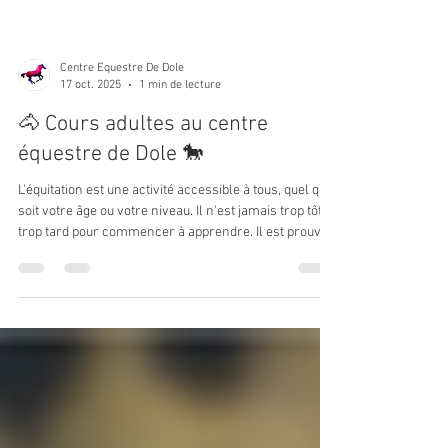
Centre Equestre De Dole
17 oct. 2025
1 min de lecture
🐴 Cours adultes au centre
équestre de Dole 🐎
L'équitation est une activité accessible à tous, quel que
soit votre âge ou votre niveau. Il n'est jamais trop tôt ni
trop tard pour commencer à apprendre. Il est prouvé
que la présence de chevaux et de poneys présente de
nombreux avantages : elle est excellente pour la
forme physique, contribue au bien-être mental et
soulage le stress. Les cours d'équitation pour adultes
débutants ou confirmés sont l'occasion d'apprendre à
monter et découvrir tous les plaisir équestre. Vene