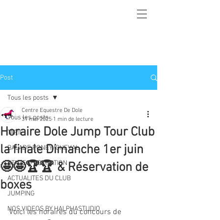
Post
Tous les posts
Centre Equestre De Dole
Tous les posts
31 mai 2025
1 min de lecture
Horaire Dole Jump Tour Club
TARIF
la finale Dimanche 1er juin
BALADE PONEY/CHEVAL
STAGE D'EQUITATION
🤩🤩🏆🏆 & Réservation de
ACTUALITES DU CLUB
boxes
JUMPING
NOS VIDEOS BY HALPHASTUDIO
Voici les horaires du concours de 