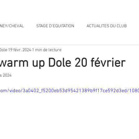
ion
Boutique
Bons plans & News
Nos Partenaires
ONEY/CHEVAL
STAGE D'EQUITATION
ACTUALITES DU CLUB
Dole
19 févr. 2024
1 min de lecture
BOUTIQUE
OCCASIONS
GAZETTE DU CLUB
Chevaux à ve
warm up Dole 20 février
s 2024
tic.com/video/3a0402_f5200eb53d95421389b9f17ce592d3ed/108