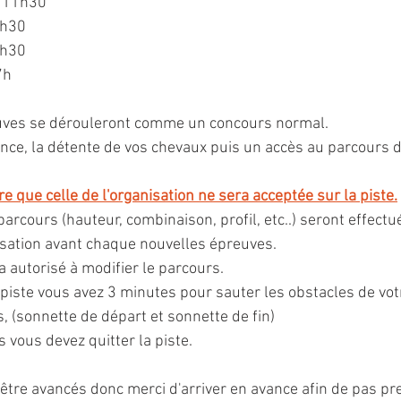
 11h30
3h30
5h30
7h 
uves se dérouleront comme un concours normal.
ce, la détente de vos chevaux puis un accès au parcours d
 que celle de l'organisation ne sera acceptée sur la piste.
arcours (hauteur, combinaison, profil, etc..) seront effectu
isation avant chaque nouvelles épreuves.
a autorisé à modifier le parcours.
 piste vous avez 3 minutes pour sauter les obstacles de vot
, (sonnette de départ et sonnette de fin)
 vous devez quitter la piste.
être avancés donc merci d'arriver en avance afin de pas pr