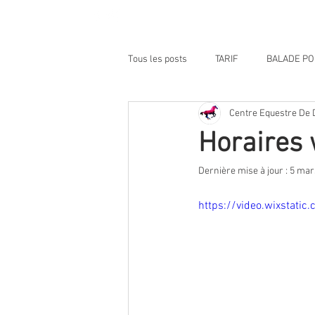
Home
Media
Réservat
Tous les posts
TARIF
BALADE P
Centre Equestre De 
NOS VIDEOS BY HALPHASTUDIO
Horaires 
Dernière mise à jour :
5 mar
https://video.wixsta