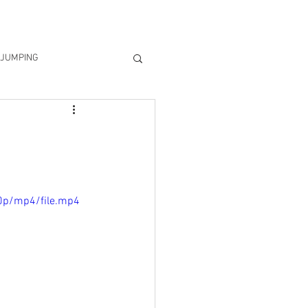
La team
Live
Gift Card
Se connecter
JUMPING
ndre
0p/mp4/file.mp4