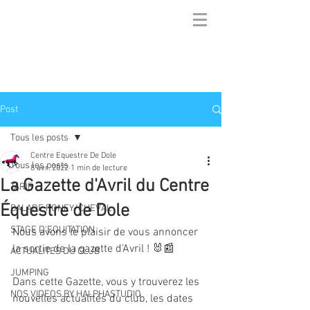
Post
Tous les posts
Centre Equestre De Dole
Tous les posts
8 avr. 2022
1 min de lecture
La Gazette d'Avril du Centre
TARIF
Équestre de Dole
BALADE PONEY/CHEVAL
STAGE D'EQUITATION
Nous avons le plaisir de vous annoncer 
la sortie de la gazette d'Avril ! 🐰📰
ACTUALITES DU CLUB
JUMPING
Dans cette Gazette, vous y trouverez les 
NOS VIDEOS BY HALPHASTUDIO
nouvelles actualités du club, les dates 