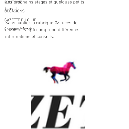
des prochains stages et quelques petits 
BOUTIQUE
jeux  !
OCCASIONS
GAZETTE DU CLUB
Sans oublier la rubrique "Astuces de 
Chevaux à vendre
cavalier" 💡 qui comprend différentes 
informations et conseils.