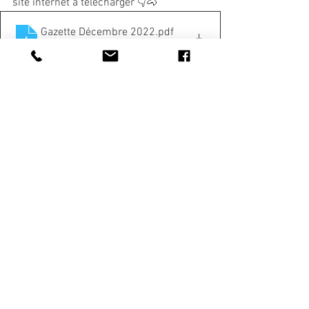
site internet à télécharger 👇🐴
Gazette Décembre 2022
.pdf
Télécharger PDF • 4.19MB
#centreequestre
#gazette
#actualités
#info
#best
#dole
#centreequestrededole
#nouveauvolume
#volume14
#astuces
#jeux
#décembre
#jumptourclub
#equitation
#competition
#noël
#nouvelan
GAZETTE DU CLUB
Voir tout
Posts récents