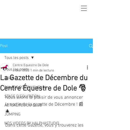
Post
Tous les posts
Centre Equestre De Dole
Tous les posts
6 déc. 2022
1 min de lecture
La Gazette de Décembre du
TARIF
Centre Équestre de Dole 🎅
BALADE PONEY/CHEVAL
STAGE D'EQUITATION
Nous avons le plaisir de vous annoncer 
la sortie de la gazette de Décembre ! 📰
ACTUALITES DU CLUB
🎄
JUMPING
NOS VIDEOS BY HALPHASTUDIO
Dans cette Gazette, vous y trouverez les 