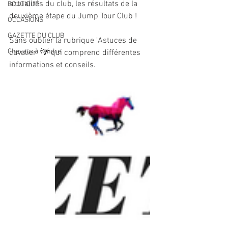
actualités du club, les résultats de la 
BOUTIQUE
deuxième étape du Jump Tour Club !
OCCASIONS
GAZETTE DU CLUB
Sans oublier la rubrique "Astuces de 
Chevaux à vendre
cavalier" 💡 qui comprend différentes 
informations et conseils.