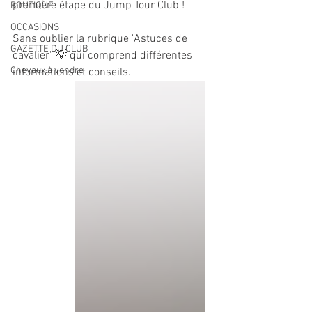
première étape du Jump Tour Club !
BOUTIQUE
OCCASIONS
Sans oublier la rubrique "Astuces de 
GAZETTE DU CLUB
cavalier" 💡 qui comprend différentes 
Chevaux à vendre
informations et conseils.