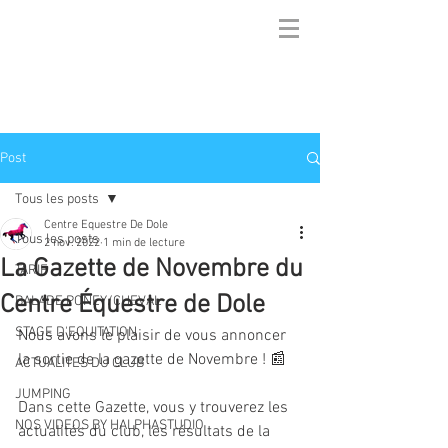
Post
Tous les posts
Centre Equestre De Dole
Tous les posts
2 nov. 2022
1 min de lecture
La Gazette de Novembre du
TARIF
Centre Équestre de Dole
BALADE PONEY/CHEVAL
STAGE D'EQUITATION
Nous avons le plaisir de vous annoncer 
la sortie de la gazette de Novembre ! 📰
ACTUALITES DU CLUB
JUMPING
Dans cette Gazette, vous y trouverez les 
NOS VIDEOS BY HALPHASTUDIO
actualités du club, les résultats de la 