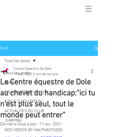
Post
Tous les posts
Centre Equestre De Dole
Tous les posts
11 oct. 2020
2 min de lecture
Le Centre équestre de Dole
TARIF
au chevet du handicap:"ici tu
BALADE PONEY/CHEVAL
STAGE D'EQUITATION
n'est plus seul, tout le
ACTUALITES DU CLUB
monde peut entrer"
JUMPING
Dernière mise à jour :
11 avr. 2021
NOS VIDEOS BY HALPHASTUDIO