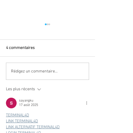
4 commentaires
Rédigez un commentaire...
🐴 Rentrée sportive au
🐴 Rentrée sporti
centre équestre de Dole!!
centre équestre d
Inscription cours
Inscription cours
Les plus récents
d'équitation de 4ans à ......
d'équitation de 4an
🐎
sayangku
17 août 2025
TERMINAL4D
LINK TERMINAL4D
LINK ALTERNATIF TERMINAL4D