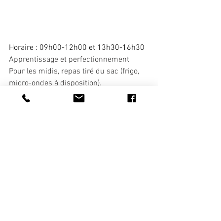
Horaire : 09h00-12h00 et 13h30-16h30
Apprentissage et perfectionnement
Pour les midis, repas tiré du sac (frigo, 
micro-ondes à disposition).
Passage d'examen possible 
Programme stage Galop 1 débutant et 
shetland confirmé 
: