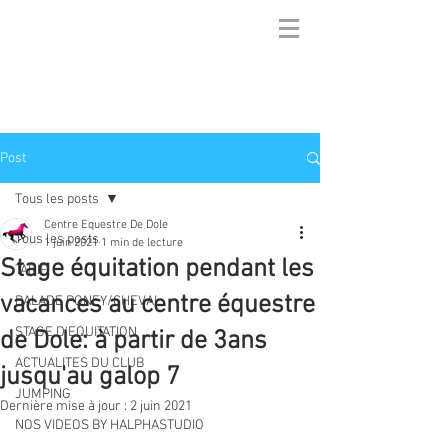
Post
Tous les posts
Centre Equestre De Dole
Tous les posts
1 juin 2021
1 min de lecture
Stage équitation pendant les
TARIF
vacances au centre équestre
BALADE PONEY/CHEVAL
STAGE D'EQUITATION
de Dole: à partir de 3ans
ACTUALITES DU CLUB
jusqu'au galop 7
JUMPING
Dernière mise à jour :
2 juin 2021
NOS VIDEOS BY HALPHASTUDIO