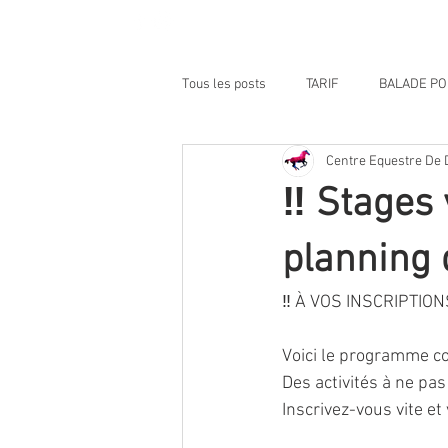
Home
Media
Réservat
Tous les posts
TARIF
BALADE P
Centre Equestre De 
NOS VIDEOS BY HALPHASTUDIO
‼ Stages 
planning 
‼ À VOS INSCRIPTION
Voici le programme co
Des activités à ne pa
Inscrivez-vous vite e