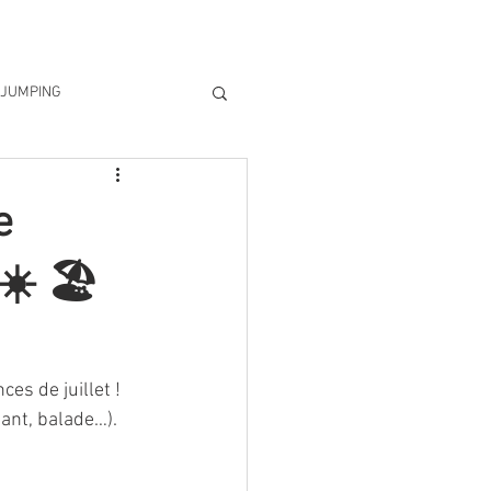
La team
Live
Gift Card
Se connecter
JUMPING
ndre
e
☀️ 🏖️
s de juillet ! 
ant, balade…).