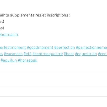
ents supplémentaires et inscriptions :
s)
s)
hotmail.fr
erfectmoment
#goodmoment
#perfection
#perfectionneme
es
#vacances
#été
#centreequestre
#best
#equestrian
#cen
#equifun
#horseball