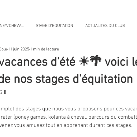
ion
Boutique
Bons plans & News
Nos Partenaires
ONEY/CHEVAL
STAGE D'EQUITATION
ACTUALITES DU CLUB
Dole
11 juin 2025
1 min de lecture
BOUTIQUE
OCCASIONS
GAZETTE DU CLUB
Chevaux à ve
vacances d'été ☀🌴 voici l
de nos stages d'équitation 
S ‼
mplet des stages que nous vous proposons pour ces vacance
s rater (poney games, kolanta à cheval, parcours du combatt
t venez vous amusez tout en apprenant durant ces stages.