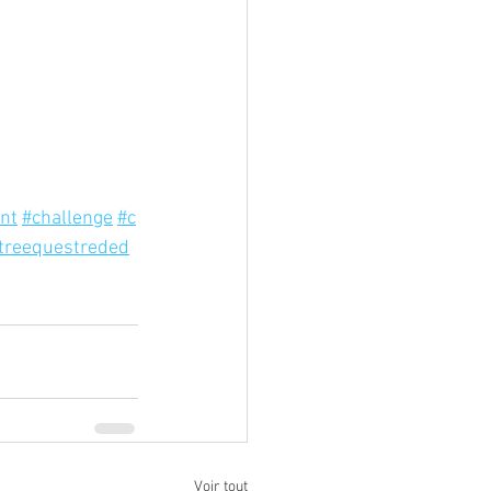
nt
#challenge
#c
treequestreded
Voir tout