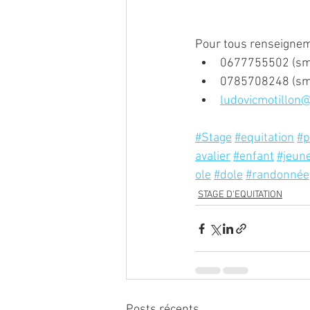
Pour tous renseignem
0677755502 (sm
0785708248 (sm
ludovicmotillon@
#Stage
#equitation
#p
avalier
#enfant
#jeun
ole
#dole
#randonnée
STAGE D'EQUITATION
Posts récents