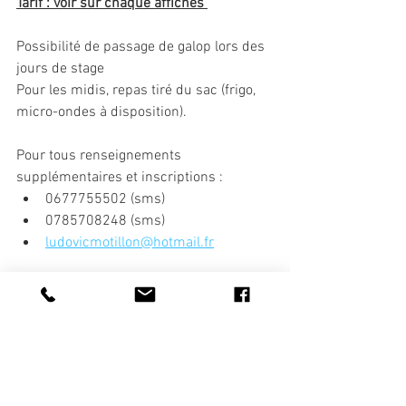
Tarif : voir sur chaque affiches 
Possibilité de passage de galop lors des 
jours de stage
Pour les midis, repas tiré du sac (frigo, 
micro-ondes à disposition).
Pour tous renseignements 
supplémentaires et inscriptions :
0677755502 (sms)
0785708248 (sms)
ludovicmotillon@hotmail.fr
#Stage
#equitation
#perfectmoment
#goo
dmoment
#perfection
#perfectionnement
#challenge
#cavalier
#enfant
#jeunes
#va
cances
#été
#centreequestre
#best
#equ
estrian
#centreequestrededole
#dole
#ra
ndonnée
#equifun
#horseball