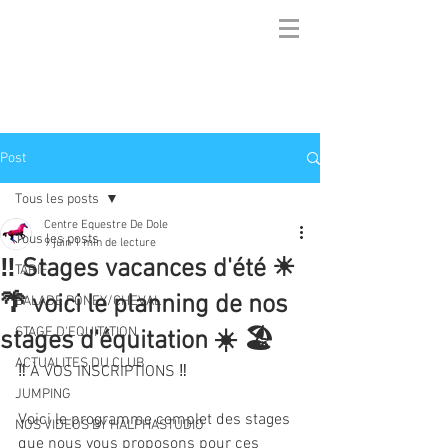
Post
Tous les posts
Centre Equestre De Dole
Tous les posts
9 juin
1 min de lecture
‼ Stages vacances d'été ☀
TARIF
🌴 voici le planning de nos
BALADE PONEY/CHEVAL
STAGE D'EQUITATION
stages d'équitation ☀️ 🏖️
ACTUALITES DU CLUB
‼ À VOS INSCRIPTIONS ‼
JUMPING
Voici le programme complet des stages 
NOS VIDEOS BY HALPHASTUDIO
que nous vous proposons pour ces 