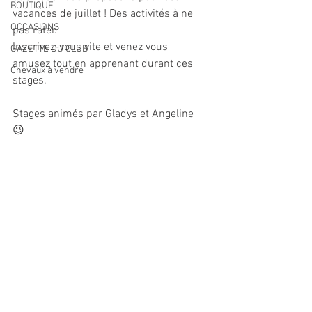
BOUTIQUE
vacances de juillet ! Des activités à ne 
OCCASIONS
pas rater.
Inscrivez-vous vite et venez vous 
GAZETTE DU CLUB
amusez tout en apprenant durant ces 
Chevaux à vendre
stages.
Stages animés par Gladys et Angeline  
😉