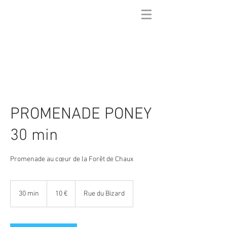
PROMENADE PONEY
30 min
Promenade au cœur de la Forêt de Chaux
10
euros
30 min
3
10 €
Rue du Bizard
0
m
i