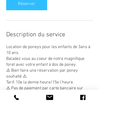
n
Réserver
Description du service
Location de poneys pour les enfants de 3ans à
10 ans.
Baladez vous au coeur de notre magnifique
foret avec votre enfant à dos de poney.
⚠️ Bien faire une réservation par poney
souhaité ⚠️
Tarif: 10e la demie heure/15e l'heure.
⚠️ Pas de paiement par carte bancaire sur
place
fermée le dimanche matin
Coordonnées