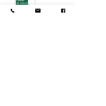
Coordonnées
215 Rue du Bizard, 39100 Dole, France
06 77 75 55 02
centreequestredelaforetdechaux@gmail.com
© 2019 by Centre Equestre de Dole
centreequestredelaforetdechaux@gmail.com