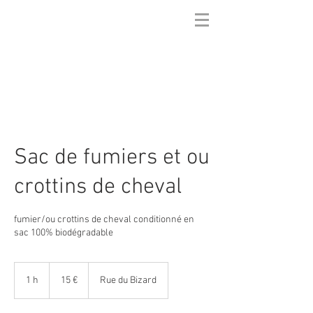
Sac de fumiers et ou
crottins de cheval
fumier/ou crottins de cheval conditionné en
sac 100% biodégradable
15
euros
1 h
1
15 €
Rue du Bizard