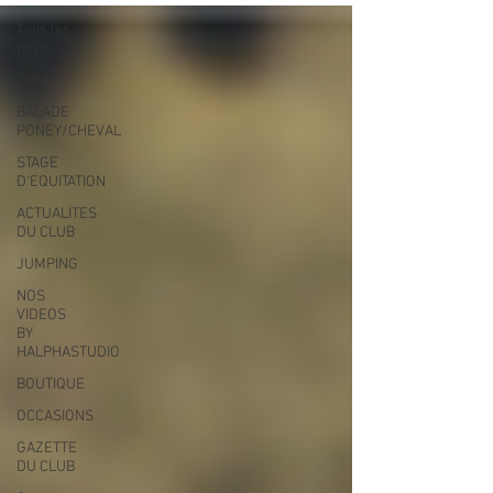
Tous les
posts
TARIF
BALADE
PONEY/CHEVAL
STAGE
D'EQUITATION
ACTUALITES
DU CLUB
JUMPING
NOS
VIDEOS
BY
HALPHASTUDIO
BOUTIQUE
OCCASIONS
GAZETTE
DU CLUB