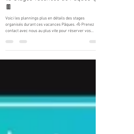
Centre Equestre De Dole
18 mars
1 min de lecture
🐇 Stages vacances de Pâques 🐣
🍫
Voici les plannings plus en détails des stages
organisés durant ces vacances Pâques. 🐴 Prenez
contact avec nous au plus vite pour réserver vos
places ! 😉 ➡️ Le programme détaillé : HORAIRES ➡️
9h-12h et 14h-16h30 Possibilité de passage de galop
lors des jours de stage Pour les midis, repas tiré du
sac (frigo, micro-ondes à disposition). Pour tous
renseignements supplémentaires et inscriptions: -
0770157920 ou 0785708249 (sms) -
ludovicmotillon@hotmail.fr #stage #équita