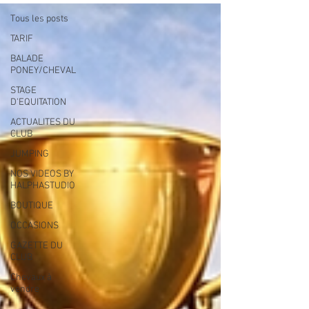
Tous les posts
TARIF
BALADE
PONEY/CHEVAL
STAGE
D'EQUITATION
ACTUALITES DU
CLUB
JUMPING
NOS VIDEOS BY
HALPHASTUDIO
BOUTIQUE
OCCASIONS
GAZETTE DU
CLUB
Chevaux à
vendre