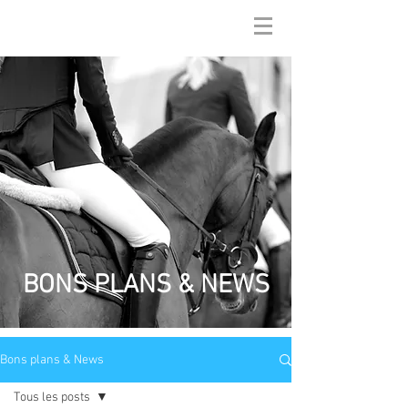
BONS PLANS & NEWS
Bons plans & News
Tous les posts