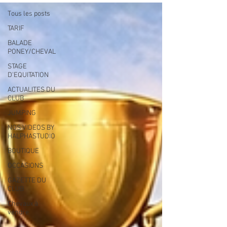
Tous les posts
TARIF
BALADE
PONEY/CHEVAL
STAGE
D'EQUITATION
ACTUALITES DU
CLUB
JUMPING
NOS VIDEOS BY
HALPHASTUDIO
BOUTIQUE
OCCASIONS
GAZETTE DU
CLUB
Chevaux à
vendre