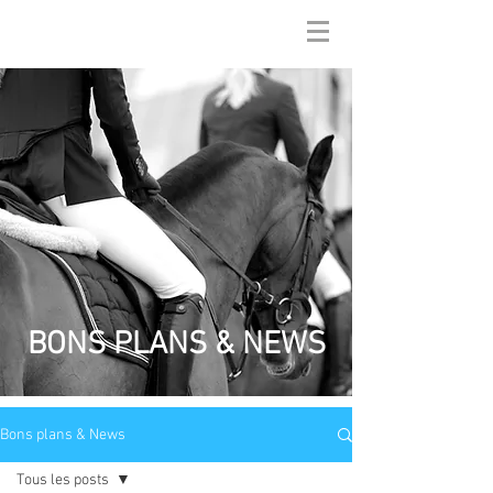
BONS PLANS & NEWS
Bons plans & News
Tous les posts