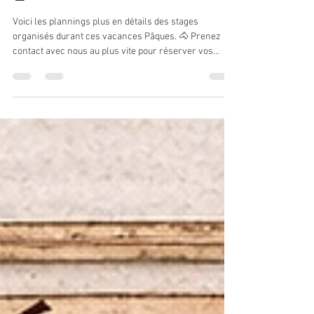
18 mars
1 min de lecture
🐇 Stages vacances de Pâques 🐣
🍫
Voici les plannings plus en détails des stages
organisés durant ces vacances Pâques. 🐴 Prenez
contact avec nous au plus vite pour réserver vos
places ! 😉 ➡️ Le programme détaillé : HORAIRES ➡️
9h-12h et 14h-16h30 Possibilité de passage de galop
lors des jours de stage Pour les midis, repas tiré du
sac (frigo, micro-ondes à disposition). Pour tous
renseignements supplémentaires et inscriptions: -
0770157920 ou 0785708249 (sms) -
ludovicmotillon@hotmail.fr #stage #équita