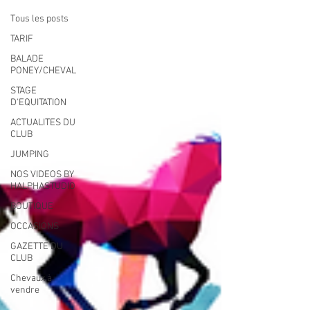
Tous les posts
TARIF
BALADE
PONEY/CHEVAL
STAGE
D'EQUITATION
ACTUALITES DU
CLUB
JUMPING
NOS VIDEOS BY
HALPHASTUDIO
BOUTIQUE
OCCASIONS
GAZETTE DU
CLUB
Chevaux à
vendre