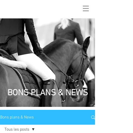
BONS PLANS & NEWS
Bons plans & News
Tous les posts