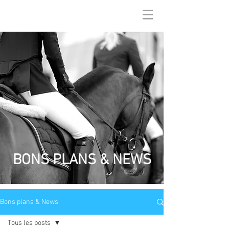
BONS PLANS & NEWS
Bons plans & News
Tous les posts