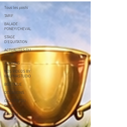
Tous les posts
TARIF
BALADE
PONEY/CHEVAL
STAGE
D'EQUITATION
ACTUALITES DU
CLUB
JUMPING
NOS VIDEOS BY
HALPHASTUDIO
BOUTIQUE
OCCASIONS
GAZETTE DU
CLUB
Chevaux à
vendre