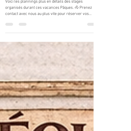
🐇 Stages vacances de Pâques 🐣
🍫
Voici les plannings plus en détails des stages
organisés durant ces vacances Pâques. 🐴 Prenez
contact avec nous au plus vite pour réserver vos
places ! 😉 ➡️ Le programme détaillé : HORAIRES ➡️
9h-12h et 14h-16h30 Possibilité de passage de galop
lors des jours de stage Pour les midis, repas tiré du
sac (frigo, micro-ondes à disposition). Pour tous
renseignements supplémentaires et inscriptions: -
0770157920 ou 0785708249 (sms) -
ludovicmotillon@hotmail.fr #stage #équita