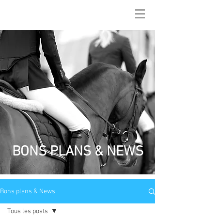
BONS PLANS & NEWS
Bons plans & News
Tous les posts