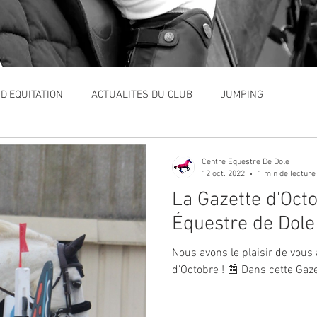
 D'EQUITATION
ACTUALITES DU CLUB
JUMPING
ONS
GAZETTE DU CLUB
Chevaux à vendre
Centre Equestre De Dole
12 oct. 2022
1 min de lecture
La Gazette d'Oct
Équestre de Dole
Nous avons le plaisir de vous 
d'Octobre ! 📰 Dans cette Gazet