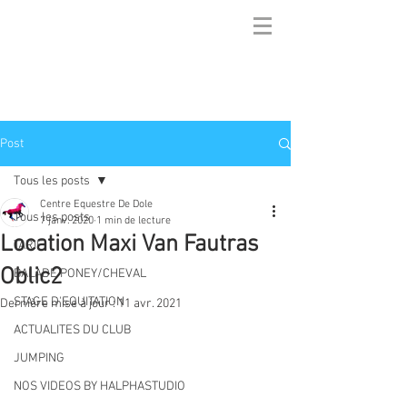
Post
Tous les posts
Centre Equestre De Dole
Tous les posts
7 janv. 2020
1 min de lecture
Location Maxi Van Fautras
TARIF
Oblic2
BALADE PONEY/CHEVAL
STAGE D'EQUITATION
Dernière mise à jour :
11 avr. 2021
ACTUALITES DU CLUB
JUMPING
NOS VIDEOS BY HALPHASTUDIO