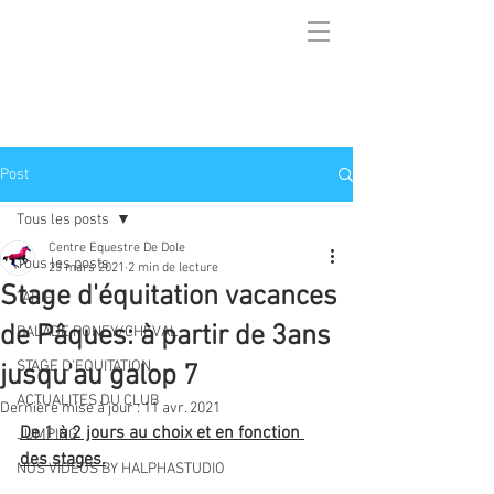
Post
Tous les posts
Centre Equestre De Dole
Tous les posts
23 mars 2021
2 min de lecture
Stage d'équitation vacances
TARIF
de Pâques: à partir de 3ans
BALADE PONEY/CHEVAL
STAGE D'EQUITATION
jusqu'au galop 7
ACTUALITES DU CLUB
Dernière mise à jour :
11 avr. 2021
De 1 à 2 jours au choix et en fonction 
JUMPING
des stages.
NOS VIDEOS BY HALPHASTUDIO