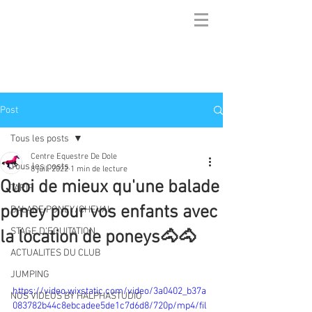
Post
Tous les posts
Centre Equestre De Dole
Tous les posts
8 juil. 2022
1 min de lecture
Quoi de mieux qu'une balade
TARIF
poney pour vos enfants avec
BALADE PONEY/CHEVAL
STAGE D'EQUITATION
la location de poneys🐴🐴
ACTUALITES DU CLUB
JUMPING
https://video.wixstatic.com/video/3a0402_b37a
NOS VIDEOS BY HALPHASTUDIO
083782b44c8ebcadee5de1c7d6d8/720p/mp4/fil