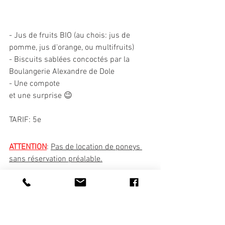
- Jus de fruits BIO (au chois: jus de 
pomme, jus d'orange, ou multifruits)
- Biscuits sablées concoctés par la 
Boulangerie Alexandre de Dole
- Une compote 
et une surprise 😉
TARIF: 5e
ATTENTION
: 
Pas de location de poneys 
sans réservation préalable.
#equitation
#cheval
#baladeponey
#locationponey
#balade
#sport
#bienetre