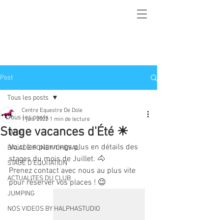
Post
Tous les posts
Centre Equestre De Dole
Tous les posts
1 juil. 2022
1 min de lecture
Stage vacances d'Été ☀
TARIF
Voici les plannings plus en détails des 
BALADE PONEY/CHEVAL
stages du mois de Juillet. 🐴
STAGE D'EQUITATION
Prenez contact avec nous au plus vite 
ACTUALITES DU CLUB
pour réserver vos places ! 😉
JUMPING
NOS VIDEOS BY HALPHASTUDIO